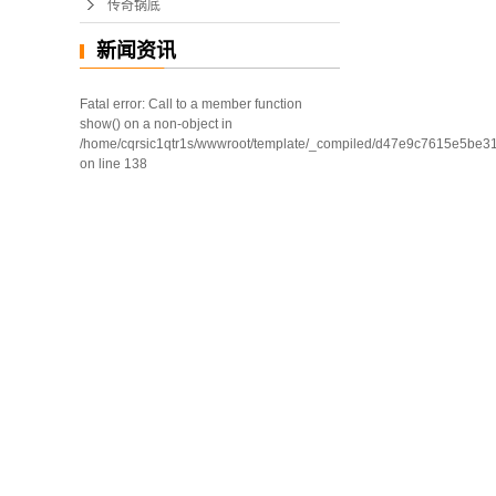
传奇锅底
新闻资讯
Fatal error
: Call to a member function
show() on a non-object in
/home/cqrsic1qtr1s/wwwroot/template/_compiled/d47e9c7615e5be31
on line
138