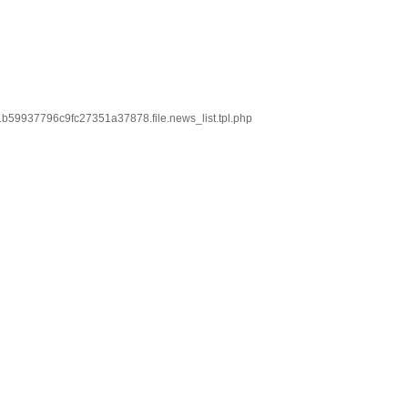
b59937796c9fc27351a37878.file.news_list.tpl.php